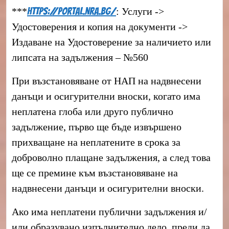
***
https://portal.nra.bg/
: Услуги ->
Удостоверения и копия на документи ->
Издаване на Удостоверение за наличието или
липсата на задължения – №560
При възстановяване от НАП на надвнесени
данъци и осигурителни вноски, когато има
неплатена глоба или друго публично
задължение, първо ще бъде извършено
прихващане на неплатените в срока за
доброволно плащане задължения, а след това
ще се премине към възстановяване на
надвнесени данъци и осигурителни вноски.
Ако има неплатени публични задължения и/
или образувано изпълнително дело, преди да