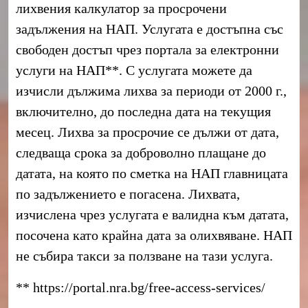
лихвения калкулатор за просрочени
задължения на НАП. Услугата е достъпна със
свободен достъп чрез портала за електронни
услуги на НАП**. С услугата можете да
изчисли дължима лихва за периоди от 2000 г.,
включително, до последна дата на текущия
месец. Лихва за просрочие се дължи от дата,
следваща срока за доброволно плащане до
датата, на която по сметка на НАП главницата
по задължението е погасена. Лихвата,
изчислена чрез услугата е валидна към датата,
посочена като крайна дата за олихвяване. НАП
не събира такси за ползване на тази услуга.
** https://portal.nra.bg/free-access-services/