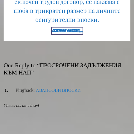
сключен трудов договор, се наказва с
глоба в трикратен размер на личните
осигурителни вноски.
CONTINUE
CONTINUE READING....
READING....
One Reply to “ПРОСРОЧЕНИ ЗАДЪЛЖЕНИЯ
КЪМ НАП”
Pingback:
АВАНСОВИ ВНОСКИ
Comments are closed.