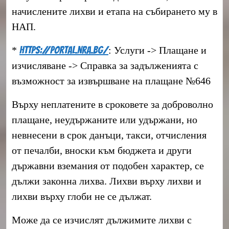
начислените лихви и етапа на събирането му в
НАП.
*
https://portal.nra.bg/
: Услуги -> Плащане и
изчисляване -> Справка за задълженията с
възможност за извършване на плащане №646
Върху неплатените в сроковете за доброволно
плащане, неудържаните или удържани, но
невнесени в срок данъци, такси, отчисления
от печалби, вноски към бюджета и други
държавни вземания от подобен характер, се
дължи законна лихва. Лихви върху лихви и
лихви върху глоби не се дължат.
Може да се изчислят дължимите лихви с