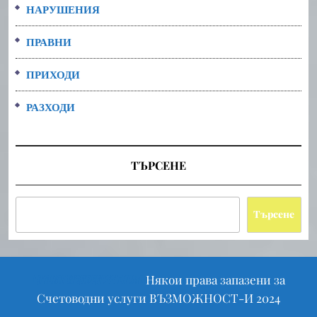
НАРУШЕНИЯ
ПРАВНИ
ПРИХОДИ
РАЗХОДИ
ТЪРСЕНЕ
Търсене
Scroll
Някои права запазени за
Finance WordPress Theme
Up
Счетоводни услуги ВЪЗМОЖНОСТ-И 2024