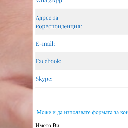
Адрес за
кореспонденция:
Е-mail:
Facebook:
Skype:
Може и да използвате формата за кон
Името Ви