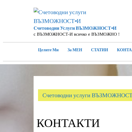
Skip
to
content
Счетоводни Услуги ВЪЗМОЖНОСТ-И
с ВЪЗМОЖНОСТ-И всичко е ВЪЗМОЖНО !
Целите Ми
За МЕН
СТАТИИ
КОНТА
Счетоводни услуги ВЪЗМОЖНОС
КОНТАКТИ