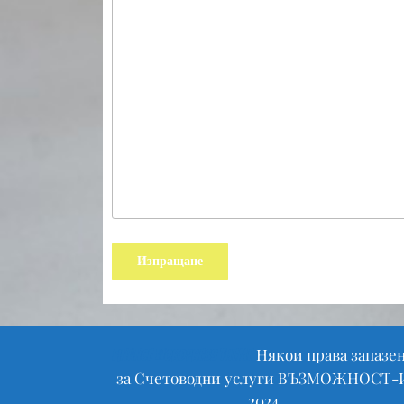
Scroll
Някои права запазе
Finance WordPress Theme
Up
за Счетоводни услуги ВЪЗМОЖНОСТ-
2024