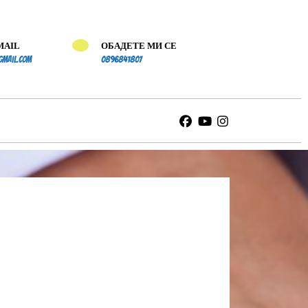
MAIL
ОБАДЕТЕ МИ СЕ
schet.vazmojnosti@gmail.com
0896841807
gmail.com
0896841807
Facebook
Youtube
Instagram