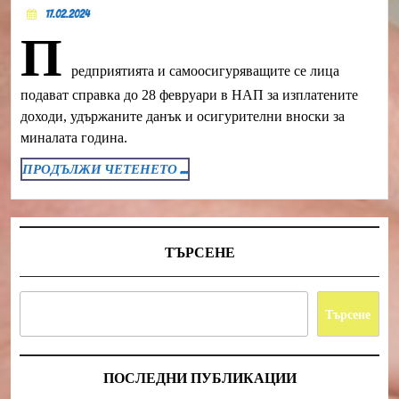
17.02.2024
ПРЕДОСТАВЯНЕ
17.02.2024
П
НА
ИНФОРМАЦИЯ
редприятията и самоосигуряващите се лица
ОТ
подават справка до 28 февруари в НАП за изплатените
доходи, удържаните данък и осигурителни вноски за
ПЛАТЕЦА
миналата година.
НА
ПРОДЪЛЖИ
ПРОДЪЛЖИ ЧЕТЕНЕТО ...
ДОХОДА
ЧЕТЕНЕТО
...
ТЪРСЕНЕ
Търсене
ПОСЛЕДНИ ПУБЛИКАЦИИ