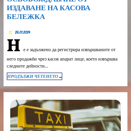
ИЗДАВАНЕ НА КАСОВА
ОСВОБОЖДАВАНЕ
БЕЛЕЖКА
ОТ
26.07.2024
ИЗДАВАНЕ
26.07.2024
Н
НА
е е задължено да регистрира извършваните от
КАСОВА
БЕЛЕЖКА
него продажби чрез касов апарат лице, което извършва
следните дейности...
ПРОДЪЛЖИ
ПРОДЪЛЖИ ЧЕТЕНЕТО ...
ЧЕТЕНЕТО
...