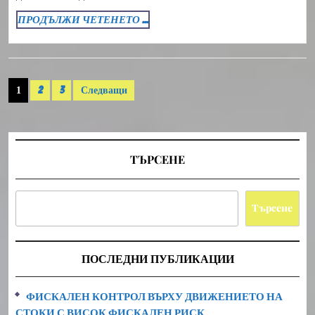
ПРОДЪЛЖИ
ПРОДЪЛЖИ ЧЕТЕНЕТО ...
ЧЕТЕНЕТО
...
Разделяне
1
2
3
Следващи
на
публикациите
на
ТЪРСЕНЕ
страници
Търсене
ПОСЛЕДНИ ПУБЛИКАЦИИ
ФИСКАЛЕН КОНТРОЛ ВЪРХУ ДВИЖЕНИЕТО НА
СТОКИ С ВИСОК ФИСКАЛЕН РИСК