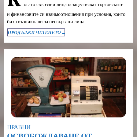
К
огато свързани лица осъществяват търговските
ДАНЪЧНО
ОБЛАГАНЕ
и финансовите си взаимоотношения при условия, които
биха възникнали за несвързани лица.
ПРОДЪЛЖИ
ПРОДЪЛЖИ ЧЕТЕНЕТО ...
ЧЕТЕНЕТО
...
Category
ПРАВНИ
ОСВОБОЖДАВАНЕ ОТ