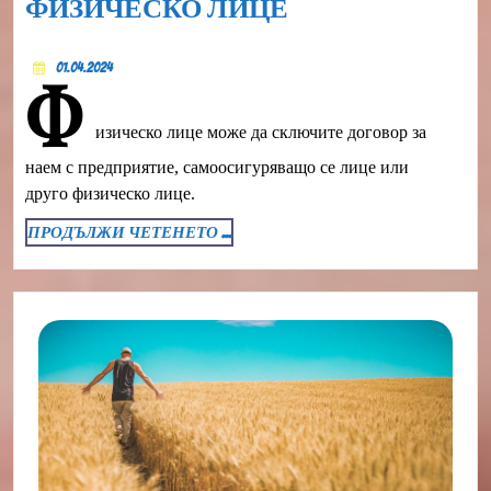
ДОГОВОР
ФИЗИЧЕСКО ЛИЦЕ
ЗА
01.04.2024
НАЕМ
01.04.2024
Ф
С
изическо лице може да сключите договор за
ФИЗИЧЕСКО
ЛИЦЕ
наем с предприятие, самоосигуряващо се лице или
друго физическо лице.
ПРОДЪЛЖИ
ПРОДЪЛЖИ ЧЕТЕНЕТО ...
ЧЕТЕНЕТО
...