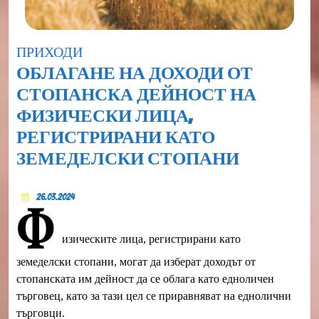
Category
ПРИХОДИ
ОБЛАГАНЕ НА ДОХОДИ ОТ
СТОПАНСКА ДЕЙНОСТ НА
ФИЗИЧЕСКИ ЛИЦА,
РЕГИСТРИРАНИ КАТО
ОБЛАГА
ЗЕМЕДЕЛСКИ СТОПАНИ
НА
26.03.2024
ДОХОДИ
26.03.2024
Ф
ОТ
изическите лица, регистрирани като
СТОПАН
ДЕЙНОС
земеделски стопани, могат да изберат доходът от
стопанската им дейност да се облага като едноличен
НА
търговец, като за тази цел се приравняват на еднолични
ФИЗИЧЕ
търговци.