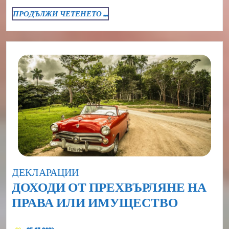
ЛИЦА,
ПРОДЪЛЖИ
ПРОДЪЛЖИ ЧЕТЕНЕТО ...
РЕГИСТ
ЧЕТЕНЕТО
КАТО
...
ЗЕМЕДЕ
СТОПАН
Category
ДЕКЛАРАЦИИ
ДОХОДИ ОТ ПРЕХВЪРЛЯНЕ НА
ДОХОД
ПРАВА ИЛИ ИМУЩЕСТВО
ОТ
25.03.2024