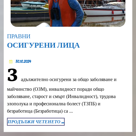
Category
ПРАВНИ
ОСИГУРЕНИ
ОСИГУРЕНИ ЛИЦА
ЛИЦА
30.10.2024
30.10.2024
З
адължително осигурени за общо заболяване и
майчинство (ОЗМ), инвалидност поради общо
заболяване, старост и смърт (Инвалидност), трудова
злополука и професионална болест (ТЗПБ) и
безработица (Безработица) са ...
ПРОДЪЛЖИ
ПРОДЪЛЖИ ЧЕТЕНЕТО ...
ЧЕТЕНЕТО
...