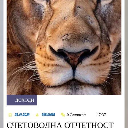
ДОХОДИ
Category
25.07.2024
DesiSlava
0 Comments
17:37
25.07.2024
DesiSlava
СЧЕТОВОДНА ОТЧЕТНОСТ