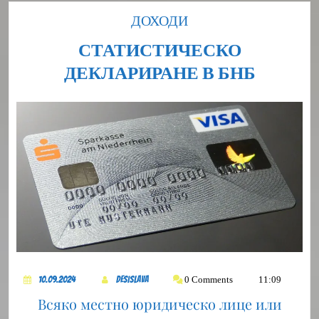
Category
ДОХОДИ
СТАТИСТИЧЕСКО
СТАТИ
ДЕКЛАРИРАНЕ В БНБ
ДЕКЛА
В
БНБ
10.09.2024
DesiSlava
0 Comments
11:09
10.09.2024
DesiSlava
Всяко местно юридическо лице или