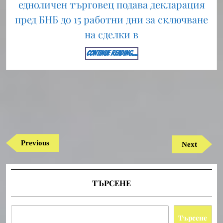
едноличен търговец подава декларация
пред БНБ до 15 работни дни за сключване
на сделки в
CONTINUE
CONTINUE READING....
READING....
Навигация
Previous
Previous
Next
Next
Post
Post
ТЪРСЕНЕ
Търсене