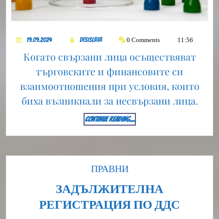
19.09.2024
DesiSlava
0 Comments
11:56
19.09.2024
DesiSlava
Когато свързани лица осъществяват
търговските и финансовите си
взаимоотношения при условия, които
биха възникнали за несвързани лица.
CONTINUE
CONTINUE READING....
READING....
Category
ПРАВНИ
ЗАДЪЛЖИТЕЛНА
ЗАДЪ
РЕГИСТРАЦИЯ ПО ДДС
РЕГИ