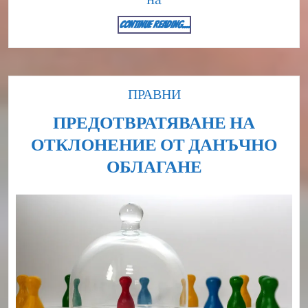
CONTINUE
CONTINUE READING....
READING....
Category
ПРАВНИ
ПРЕДОТВРАТЯВАНЕ НА
ОТКЛОНЕНИЕ ОТ ДАНЪЧНО
ПРЕДОТВРА
ОБЛАГАНЕ
НА
ОТКЛОНЕН
ОТ
ДАНЪЧНО
ОБЛАГАНЕ