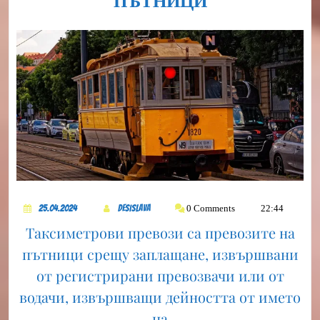
ПЪТНИЦИ
ПРЕВОЗИ
НА
ПЪТНИЦИ
25.04.2024
DesiSlava
0 Comments
22:44
25.04.2024
DesiSlava
Таксиметрови превози са превозите на
пътници срещу заплащане, извършвани
от регистрирани превозвачи или от
водачи, извършващи дейността от името
на