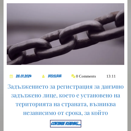
ПО
ДДС
28.07.2024
DesiSlava
0 Comments
13:11
28.07.2024
DesiSlava
Задължението за регистрация за данъчно
задължено лице, което е установено на
територията на страната, възниква
независимо от срока, за който
CONTINUE
CONTINUE READING....
READING....