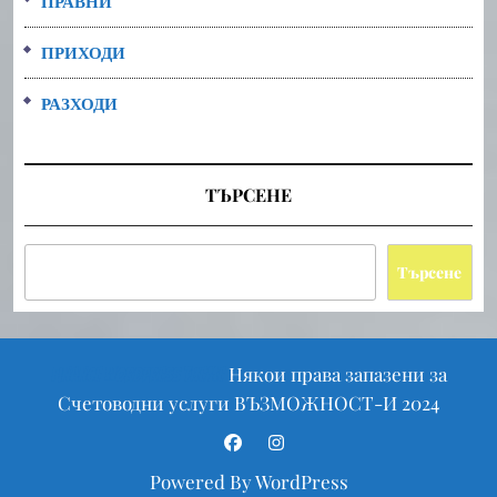
ПРАВНИ
ПРИХОДИ
РАЗХОДИ
ТЪРСЕНЕ
Търсене
Scroll
Някои права запазени за
Finance WordPress Theme
Up
Счетоводни услуги ВЪЗМОЖНОСТ-И 2024
Facebook
Instagram
Powered By WordPress