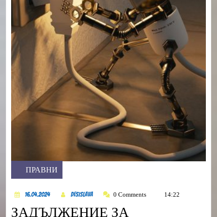
ПРАВНИ
Category
16.04.2024
DesiSlava
0 Comments
14:22
16.04.2024
DesiSlava
ЗАДЪЛЖЕНИЕ ЗА