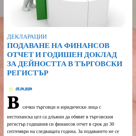
Category
ДЕКЛАРАЦИИ
ПОДАВАНЕ НА ФИНАНСОВ
ОТЧЕТ И ГОДИШЕН ДОКЛАД
ЗА ДЕЙНОСТТА В ТЪРГОВСКИ
ПОДАВАНЕ
РЕГИСТЪР
НА
05.04.2024
ФИНАНСОВ
05.04.2024
В
ОТЧЕТ
сички търговци и юридически лица с
И
ГОДИШЕН
нестопанска цел са длъжни да обявят в търговския
регистър годишния си финансов отчет в срок до 30
ДОКЛАД
септември на следващата година. За подаването не се