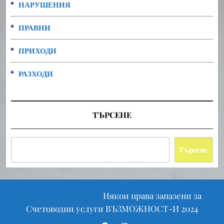
НАРУШЕНИЯ
ПРАВНИ
ПРИХОДИ
РАЗХОДИ
ТЪРСЕНЕ
Търсене
Scroll
Някои права запазени за
Finance WordPress Theme
Up
Счетоводни услуги ВЪЗМОЖНОСТ-И 2024