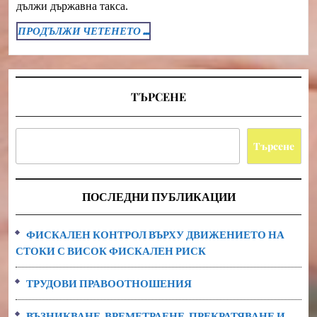
ЗА
дължи държавна такса.
ДЕЙНОСТТА
ПРОДЪЛЖИ
ПРОДЪЛЖИ ЧЕТЕНЕТО ...
В
ЧЕТЕНЕТО
ТЪРГОВСКИ
...
РЕГИСТЪР
ТЪРСЕНЕ
Търсене
ПОСЛЕДНИ ПУБЛИКАЦИИ
ФИСКАЛЕН КОНТРОЛ ВЪРХУ ДВИЖЕНИЕТО НА
СТОКИ С ВИСОК ФИСКАЛЕН РИСК
ТРУДОВИ ПРАВООТНОШЕНИЯ
ВЪЗНИКВАНЕ, ВРЕМЕТРАЕНЕ, ПРЕКРАТЯВАНЕ И