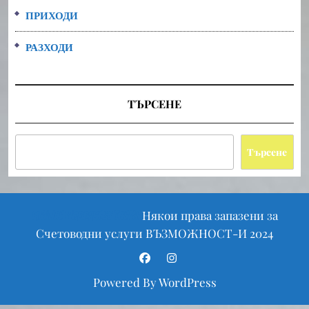
ПРИХОДИ
РАЗХОДИ
ТЪРСЕНЕ
Търсене
Scroll
Някои права запазени за
Finance WordPress Theme
Up
Счетоводни услуги ВЪЗМОЖНОСТ-И 2024
Facebook
Instagram
Powered By WordPress