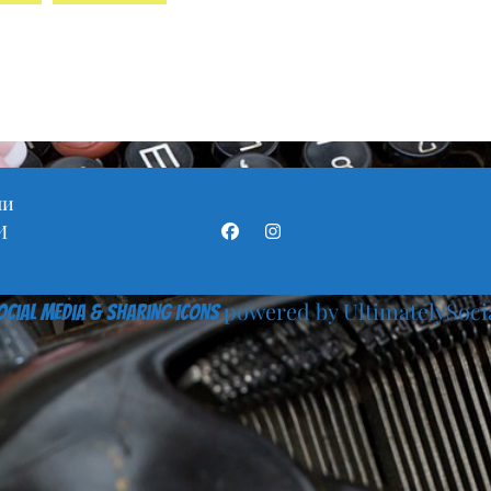
ни
И
Facebook
Instagram
powered by UltimatelySoci
ocial media & sharing icons