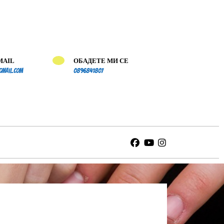
MAIL
ОБАДЕТЕ МИ СЕ
schet.vazmojnosti@gmail.com
0896841807
gmail.com
0896841807
Facebook
Youtube
Instagram