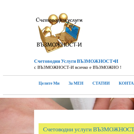
Skip
to
content
Счетоводни Услуги ВЪЗМОЖНОСТ-И
с ВЪЗМОЖНОСТ-И всичко е ВЪЗМОЖНО !
Целите Ми
За МЕН
СТАТИИ
КОНТА
Счетоводни услуги ВЪЗМОЖНОС