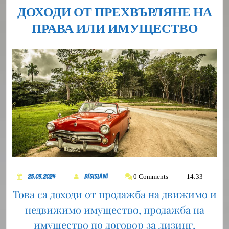
ДОХОДИ ОТ ПРЕХВЪРЛЯНЕ НА
ДОХ
ПРАВА ИЛИ ИМУЩЕСТВО
ОТ
ПРЕ
НА
ПРА
ИЛИ
ИМУ
25.03.2024
DesiSlava
0 Comments
14:33
25.03.2024
DesiSlava
Това са доходи от продажба на движимо и
недвижимо имущество, продажба на
имущество по договор за лизинг,