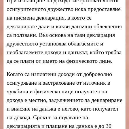
При изплащане на дохода застрахователното/
осигурителното дружество иска предоставяне
на писмена декларация, в която се
декларирате дали и какви данъчни облекчения
са ползвани. Въз основа на тази декларация
дружеството установява облагаемите и
необлагаемите доходи и данъкът, който трябва
да се плати от името на физическото лице.
Когато са изплатени доходи от доброволно
осигуряване и застраховане
от източник в
чужбина
и физическо лице получател на
дохода е местно, задължението за деклариране
и внасяне на данъка е негово, като получател
на дохода. Срокът за подаване на
декларацията и плащане на данъка е до 30