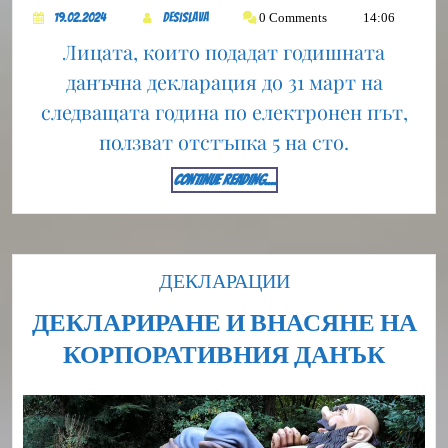
19.02.2024
DesiSlava
0 Comments
14:06
19.02.2024
DesiSlava
Лицата, които подадат годишната
данъчна декларация до 31 март на
следващата година по електронен път,
ползват отстъпка 5 на сто.
CONTINUE
CONTINUE READING....
READING....
Category
ДЕКЛАРАЦИИ
ДЕКЛАРИРАНЕ И ВНАСЯНЕ НА
ДЕК
КОРПОРАТИВНИЯ ДАНЪК
И
ВНА
НА